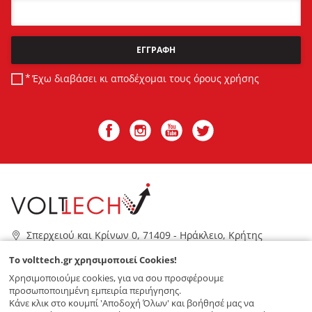
Email
ΕΓΓΡΑΦΗ
Έχω διαβάσει κι αποδέχομαι τους
όρους χρήσης
Σπερχειού και Κρίνων 0, 71409 - Ηράκλειο, Κρήτης
2810 328011
To volttech.gr χρησιμοποιεί Cookies!
info@volttech.gr
Χρησιμοποιούμε cookies, για να σου προσφέρουμε
προσωποποιημένη εμπειρία περιήγησης.
VOLTTECH
Κάνε κλικ στο κουμπί 'Αποδοχή Όλων' και βοήθησέ μας να