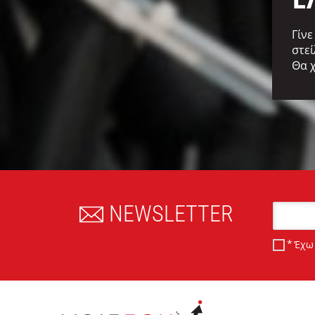
Γίνε
στεί
Θα 
NEWSLETTER
Email
Έχω 