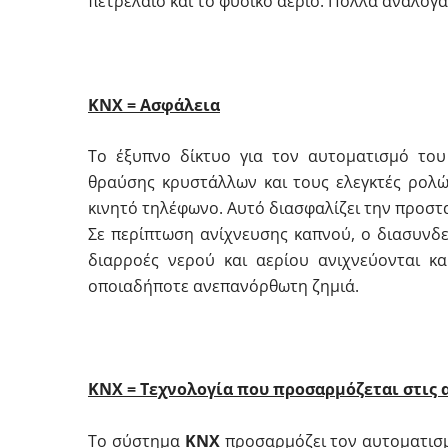
πετρέλαιο και το φυσικό αέριο. Πολλά ανάλογ
ΚΝΧ = Ασφάλεια
Το έξυπνο δίκτυο για τον αυτοματισμό του 
θραύσης κρυστάλλων και τους ελεγκτές ρολώ
κινητό τηλέφωνο. Αυτό διασφαλίζει την προστα
Σε περίπτωση ανίχνευσης καπνού, ο διασυνδ
διαρροές νερού και αερίου ανιχνεύονται κα
οποιαδήποτε ανεπανόρθωτη ζημιά.
ΚΝΧ = Τεχνολογία που προσαρμόζεται στις α
Το σύστημα
ΚΝΧ
προσαρμόζει τον αυτοματισμό