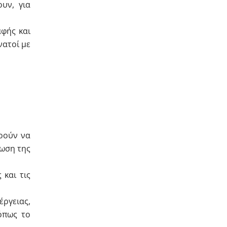
υν, για
φής και
νατοί με
ρούν να
λωση της
και τις
έργειας,
όπως το