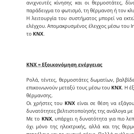
ανιχνευτές κίνησης και οι θερμοστάτες, δί
παράδειγμα το φωτισμό, τη θέρμανση ή τον κλι
Η λειτουργία του συστήματος μπορεί να εκτ
ελέγχου. Απομακρυσμένος έλεγχος μέσω του In
το
KNX
.
ΚΝΧ = Εξοικονόμηση ενέργειας
Ρολά, τέντες, θερμοστάτες δωματίων, βαλβί
επικοινωνούν μεταξύ τους μέσω του
KNX
. Η έ
θέρμανσης.
Οι χρήστες του
ΚΝΧ
είναι σε θέση να εξάγο
δυνατότητες βελτιστοποίησής της ανάλογα με
Με το
KNX
, υπάρχει η δυνατότητα για πιο λε
όχι μόνο της ηλεκτρικής, αλλά και της θερ