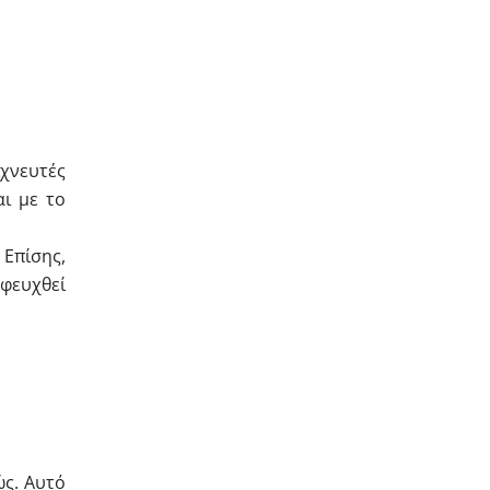
χνευτές
ι με το
Επίσης,
φευχθεί
ώς. Αυτό