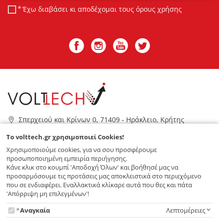
Έχω διαβάσει κι αποδέχομαι τους
όρους χρήσης
Σπερχειού και Κρίνων 0, 71409 - Ηράκλειο, Κρήτης
2810 328011
To volttech.gr χρησιμοποιεί Cookies!
info@volttech.gr
Χρησιμοποιούμε cookies, για να σου προσφέρουμε
προσωποποιημένη εμπειρία περιήγησης.
VOLTTECH
Κάνε κλικ στο κουμπί 'Αποδοχή Όλων' και βοήθησέ μας να
προσαρμόσουμε τις προτάσεις μας αποκλειστικά στο περιεχόμενο
που σε ενδιαφέρει. Εναλλακτικά κλίκαρε αυτά που θες και πάτα
ΥΠΗΡΕΣΙΕΣ
'Απόρριψη μη επιλεγμένων'!
To
Αναγκαία
Λεπτομέρειες