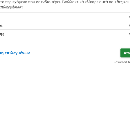
το περιεχόμενο που σε ενδιαφέρει. Εναλλακτικά κλίκαρε αυτά που θες και
πιλεγμένων'!
r
κά
οιεί
ης
μη επιλεγμένων
Απ
Powered 