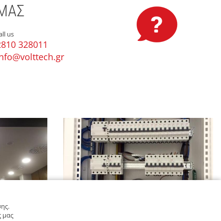
ΜΑΣ
all us
2810 328011
info@volttech.gr
ης.
ς μας