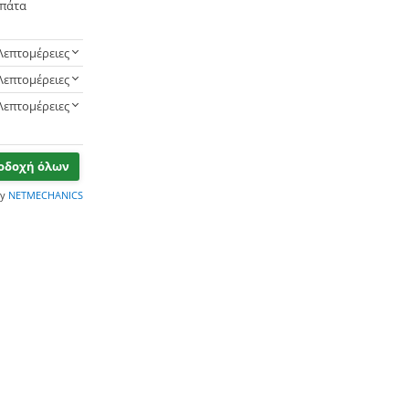
 πάτα
Λεπτομέρειες
Λεπτομέρειες
Λεπτομέρειες
οδοχή όλων
by
NETMECHANICS